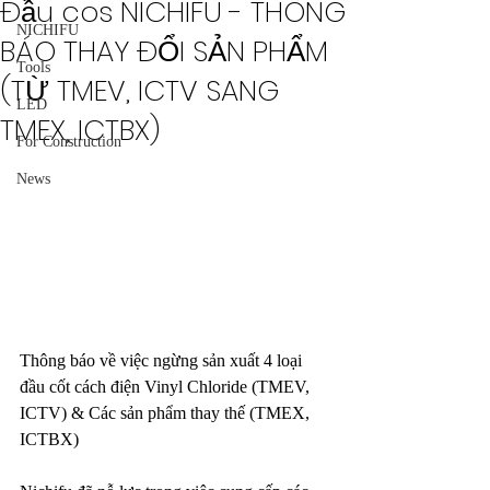
Đầu cos NICHIFU - THÔNG
NICHIFU
BÁO THAY ĐỔI SẢN PHẨM
Tools
(TỪ TMEV, ICTV SANG
LED
TMEX, ICTBX)
For Construction
News
Thông báo về việc ngừng sản xuất 4 loại 
đầu cốt cách điện Vinyl Chloride (TMEV, 
ICTV) & Các sản phẩm thay thế (TMEX, 
ICTBX)