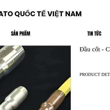
ATO QUỐC TẾ VIỆT NAM
SẢN PHẨM
TIN TỨC
Đầu cốt - 
PRODUCT DET
Product Type:C
Brand:NICHIFU
Description
Customise : Special r