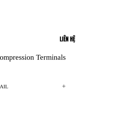
LIÊN HỆ
Compression Terminals
AIL
equest can be made such as; without stud