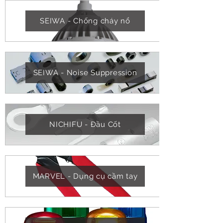
SEIWA - Chống cháy nổ
SEIWA - Noise Suppression
NICHIFU - Đầu Cốt
MARVEL - Dụng cụ cầm tay